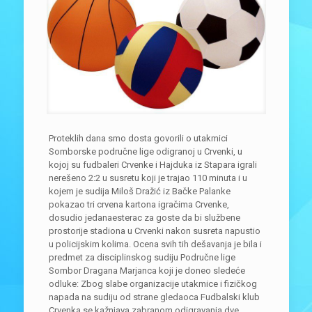
Proteklih dana smo dosta govorili o utakmici
Somborske područne lige odigranoj u Crvenki, u
kojoj su fudbaleri Crvenke i Hajduka iz Stapara igrali
nerešeno 2:2 u susretu koji je trajao 110 minuta i u
kojem je sudija Miloš Dražić iz Bačke Palanke
pokazao tri crvena kartona igračima Crvenke,
dosudio jedanaesterac za goste da bi službene
prostorije stadiona u Crvenki nakon susreta napustio
u policijskim kolima. Ocena svih tih dešavanja je bila i
predmet za disciplinskog sudiju Područne lige
Sombor Dragana Marjanca koji je doneo sledeće
odluke: Zbog slabe organizacije utakmice i fizičkog
napada na sudiju od strane gledaoca Fudbalski klub
Crvenka se kažnjava zabranom odigravanja dve