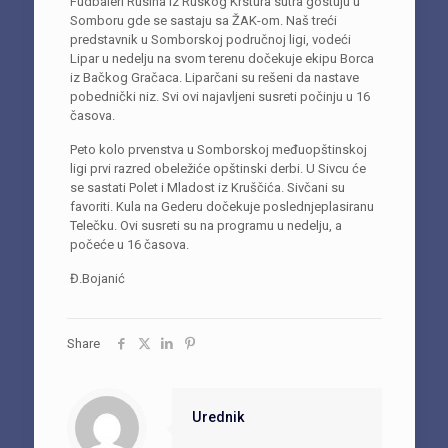
Fudbaleri Rusina iz Ruskog Krstura sutra gostuju u
Somboru gde se sastaju sa ŽAK-om. Naš treći
predstavnik u Somborskoj područnoj ligi, vodeći
Lipar u nedelju na svom terenu dočekuje ekipu Borca
iz Bačkog Gračaca. Liparčani su rešeni da nastave
pobednički niz. Svi ovi najavljeni susreti počinju u 16
časova.
Peto kolo prvenstva u Somborskoj međuopštinskoj
ligi prvi razred obeležiće opštinski derbi. U Sivcu će
se sastati Polet i Mladost iz Kruščića. Sivčani su
favoriti. Kula na Gederu dočekuje poslednjeplasiranu
Telečku. Ovi susreti su na programu u nedelju, a
počeće u 16 časova.
Đ.Bojanić
Share
Urednik