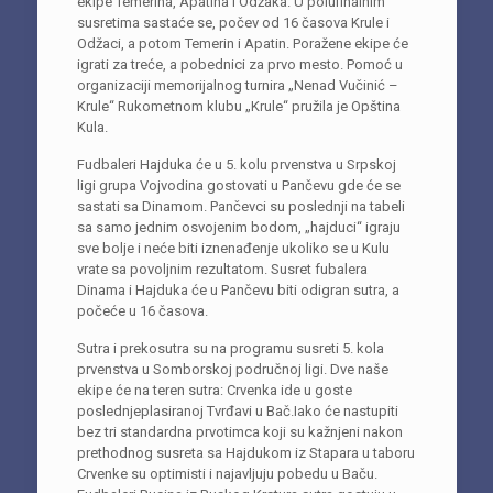
ekipe Temerina, Apatina i Odžaka. U polufinalnim
susretima sastaće se, počev od 16 časova Krule i
Odžaci, a potom Temerin i Apatin. Poražene ekipe će
igrati za treće, a pobednici za prvo mesto. Pomoć u
organizaciji memorijalnog turnira „Nenad Vučinić –
Krule“ Rukometnom klubu „Krule“ pružila je Opština
Kula.
Fudbaleri Hajduka će u 5. kolu prvenstva u Srpskoj
ligi grupa Vojvodina gostovati u Pančevu gde će se
sastati sa Dinamom. Pančevci su poslednji na tabeli
sa samo jednim osvojenim bodom, „hajduci“ igraju
sve bolje i neće biti iznenađenje ukoliko se u Kulu
vrate sa povoljnim rezultatom. Susret fubalera
Dinama i Hajduka će u Pančevu biti odigran sutra, a
počeće u 16 časova.
Sutra i prekosutra su na programu susreti 5. kola
prvenstva u Somborskoj područnoj ligi. Dve naše
ekipe će na teren sutra: Crvenka ide u goste
poslednjeplasiranoj Tvrđavi u Bač.Iako će nastupiti
bez tri standardna prvotimca koji su kažnjeni nakon
prethodnog susreta sa Hajdukom iz Stapara u taboru
Crvenke su optimisti i najavljuju pobedu u Baču.