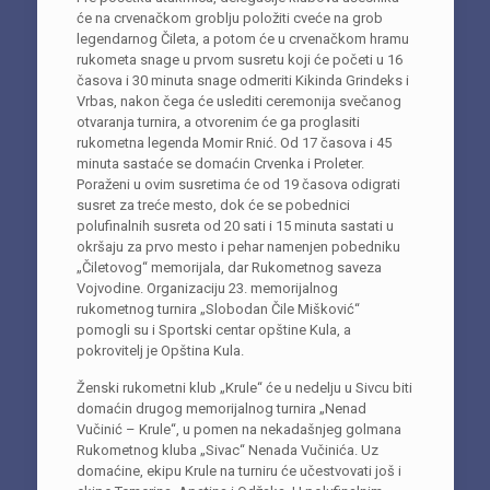
će na crvenačkom groblju položiti cveće na grob
legendarnog Čileta, a potom će u crvenačkom hramu
rukometa snage u prvom susretu koji će početi u 16
časova i 30 minuta snage odmeriti Kikinda Grindeks i
Vrbas, nakon čega će uslediti ceremonija svečanog
otvaranja turnira, a otvorenim će ga proglasiti
rukometna legenda Momir Rnić. Od 17 časova i 45
minuta sastaće se domaćin Crvenka i Proleter.
Poraženi u ovim susretima će od 19 časova odigrati
susret za treće mesto, dok će se pobednici
polufinalnih susreta od 20 sati i 15 minuta sastati u
okršaju za prvo mesto i pehar namenjen pobedniku
„Čiletovog“ memorijala, dar Rukometnog saveza
Vojvodine. Organizaciju 23. memorijalnog
rukometnog turnira „Slobodan Čile Mišković“
pomogli su i Sportski centar opštine Kula, a
pokrovitelj je Opština Kula.
Ženski rukometni klub „Krule“ će u nedelju u Sivcu biti
domaćin drugog memorijalnog turnira „Nenad
Vučinić – Krule“, u pomen na nekadašnjeg golmana
Rukometnog kluba „Sivac“ Nenada Vučinića. Uz
domaćine, ekipu Krule na turniru će učestvovati još i