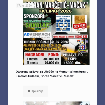
17. jul 2026.
Otvorene prijave za učešće na Memorijalnom turniru
u malom fudbalu „Goran Marčetić- Mačak“
Opširnije