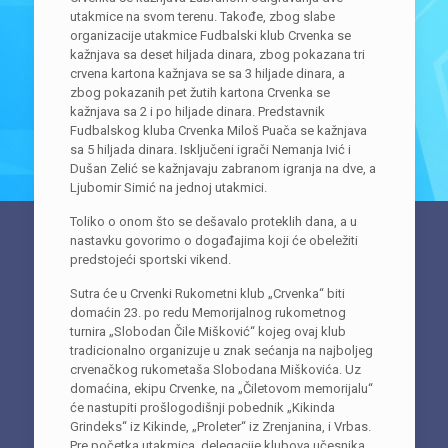
utakmice na svom terenu. Takođe, zbog slabe
organizacije utakmice Fudbalski klub Crvenka se
kažnjava sa deset hiljada dinara, zbog pokazana tri
crvena kartona kažnjava se sa 3 hiljade dinara, a
zbog pokazanih pet žutih kartona Crvenka se
kažnjava sa 2 i po hiljade dinara. Predstavnik
Fudbalskog kluba Crvenka Miloš Puača se kažnjava
sa 5 hiljada dinara. Isključeni igrači Nemanja Ivić i
Dušan Zelić se kažnjavaju zabranom igranja na dve, a
Ljubomir Simić na jednoj utakmici.
Toliko o onom što se dešavalo proteklih dana, a u
nastavku govorimo o događajima koji će obeležiti
predstojeći sportski vikend.
Sutra će u Crvenki Rukometni klub „Crvenka“ biti
domaćin 23. po redu Memorijalnog rukometnog
turnira „Slobodan Čile Mišković“ kojeg ovaj klub
tradicionalno organizuje u znak sećanja na najboljeg
crvenačkog rukometaša Slobodana Miškovića. Uz
domaćina, ekipu Crvenke, na „Čiletovom memorijalu“
će nastupiti prošlogodišnji pobednik „Kikinda
Grindeks“ iz Kikinde, „Proleter“ iz Zrenjanina, i Vrbas.
Pre početka utakmica, delegacije klubova učesnika