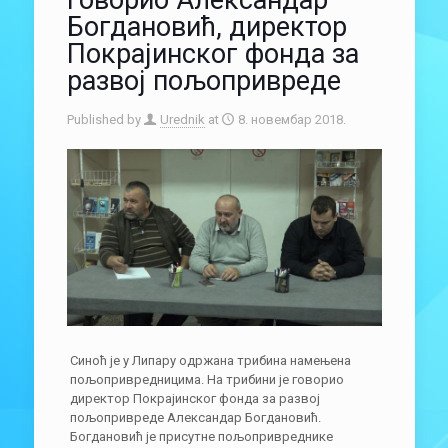
говорио Александар
Богдановић, директор
Покрајинског фонда за
развој пољопривреде
Published by
Urednik
at
8. новембар 2018.
Синоћ је у Липару одржана трибина намењена
пољопривредницима. На трибини је говорио
директор Покрајинског фонда за развој
пољопривреде Александар Богдановић.
Богдановић је присутне пољопривреднике