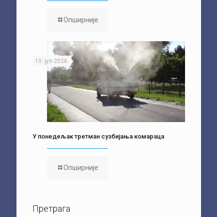
Опширније
10. јул 2026.
У понедељак третман сузбијања комараца
Опширније
Претрага