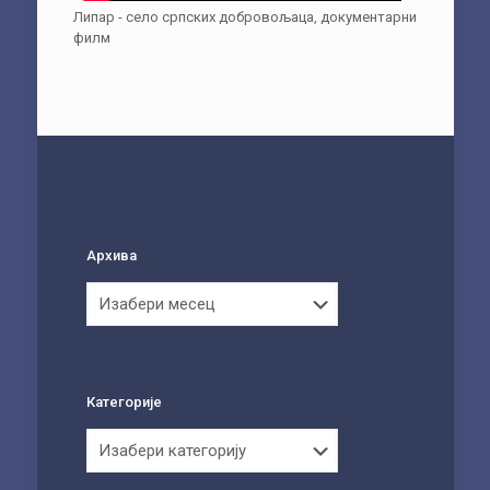
Липар - село српских добровољаца, документарни
филм
Архива
Архива
Категорије
Категорије