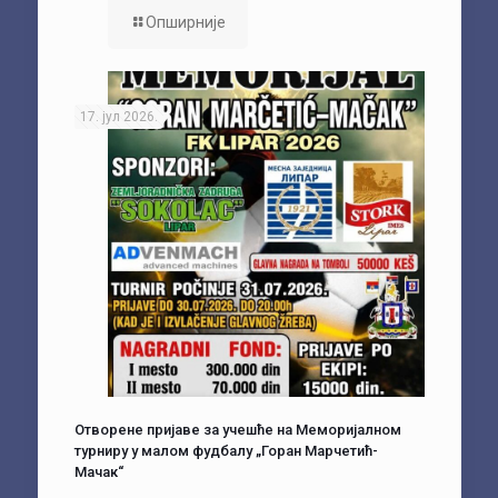
Опширније
17. јул 2026.
Отворене пријаве за учешће на Меморијалном
турниру у малом фудбалу „Горан Марчетић-
Мачак“