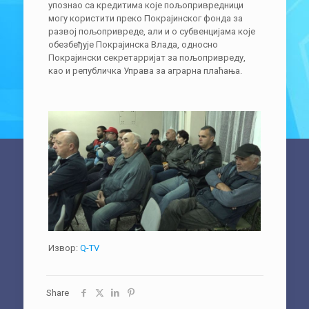
упознао са кредитима које пољопривредници
могу користити преко Покрајинског фонда за
развој пољопривреде, али и о субвенцијама које
обезбеђује Покрајинска Влада, односно
Покрајински секретарријат за пољопривреду,
као и републичка Управа за аграрна плаћања.
Извор:
Q-TV
Share