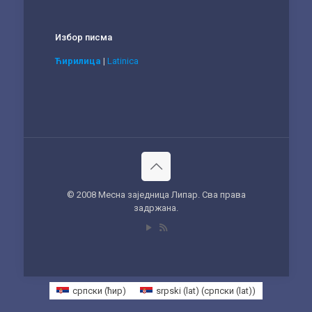
Избор писма
Ћирилица
|
Latinica
© 2008 Месна заједница Липар. Сва права
задржана.
српски (ћир)
srpski (lat)
(
српски (lat)
)