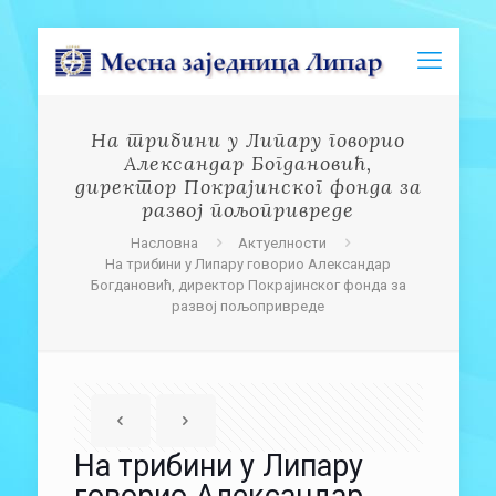
На трибини у Липару говорио
Александар Богдановић,
директор Покрајинског фонда за
развој пољопривреде
Насловна
Актуелности
На трибини у Липару говорио Александар
Богдановић, директор Покрајинског фонда за
развој пољопривреде
На трибини у Липару