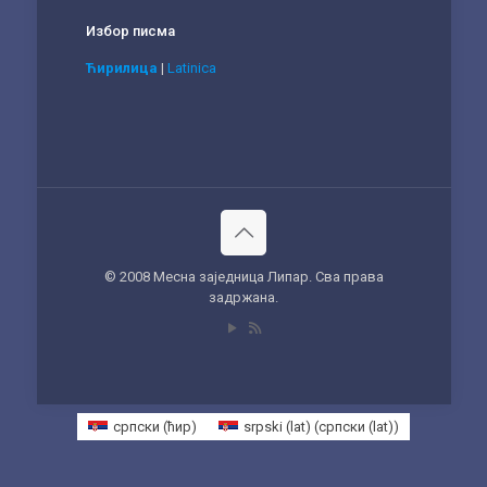
Избор писма
Ћирилица
|
Latinica
© 2008 Месна заједница Липар. Сва права
задржана.
српски (ћир)
srpski (lat)
(
српски (lat)
)