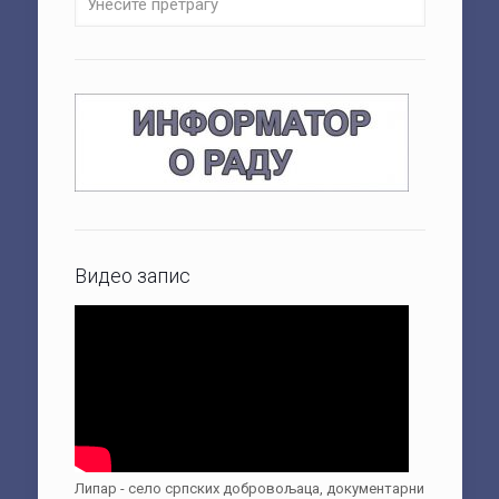
Видео запис
Липар - село српских добровољаца, документарни