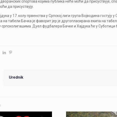
 дворанских спортова којима публика неће моћи да присуствује, сп
оћи да присуствују.
дука у 17. колу првенства у Српској лиги група Војводина гостују у 
а на табели Бачка је фаворит јер је другопласирана екипа на табе
 српсколигашима. Дуел фудбалера Бачке и Хајдука ће у Суботици би
Urednik
s