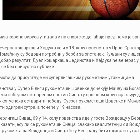
мија корона вируса утицала и на спортске догађаје пред нама је з
черас кошаркаши Хајдука који у 18. колу првенства у Првој Српској л
омаћину су бодови потребни у борби за опстанак, Куљани су лишени
добар резултат. Дуел кошаркаша Јединства и Хајдука ће вечерас у 
 се без присуства публике.
 моћи да присуствује ни суперлигашким рукометним утакмицама.
венства у Супер Б лиги рукометаши Црвенке дочекују Мачву из Богат
ни победом оствареном против Сивца у прошлом колу најављују да
ког успеха остварити победу. Сусрет рукометаша Црвенке и Мачве 
и одигран сутра, а почеће у 19 часова.
ерлигаш Сивац 69 у 14. колу првенства иде у госте Вождовцу у Бео
казати јесу ли се рукометаши Сивца, свакако квалитетнији од Вож
т рукометаша Вождовца и Сивца ће у Београду бити одигран сутра, а