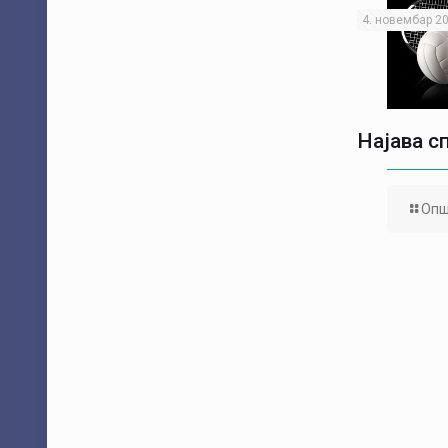
4. новембар 20
Најава с
Опш