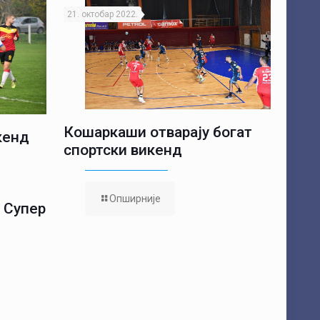
21. октобар 2022.
Кошаркаши отварају богат
кенд
спортски викенд
з
Опширније
 Супер