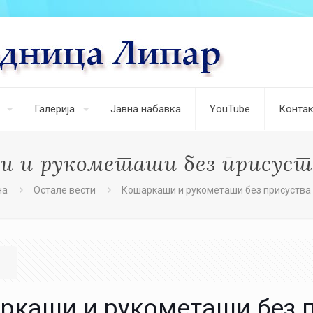
Галерија
Јавна набавка
YouTube
Контак
 и рукометаши без присуст
на
Остале вести
Кошаркаши и рукометаши без присуства
ркаши и рукометаши без п