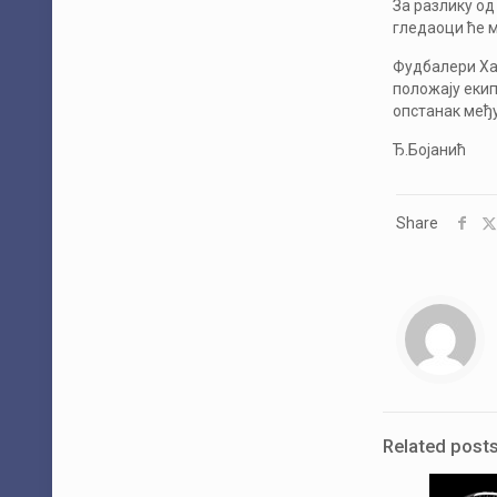
За разлику од
гледаоци ће м
Фудбалери Хај
положају екип
опстанак међу
Ђ.Бојанић
Share
Related post