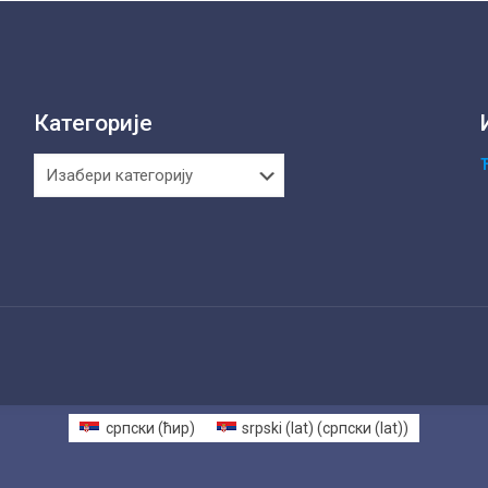
Категорије
Категорије
српски (ћир)
srpski (lat)
(
српски (lat)
)