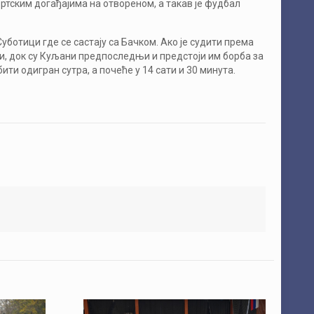
ортским догађајима на отвореном, а такав је фудбал
Суботици где се састају са Бачком. Ако је судити према
ли, док су Куљани предпоследњи и предстоји им борба за
ти одигран сутра, а почеће у 14 сати и 30 минута.