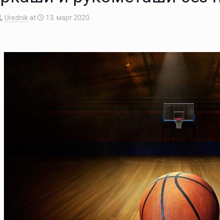
Urednik
at
13. март 2020.