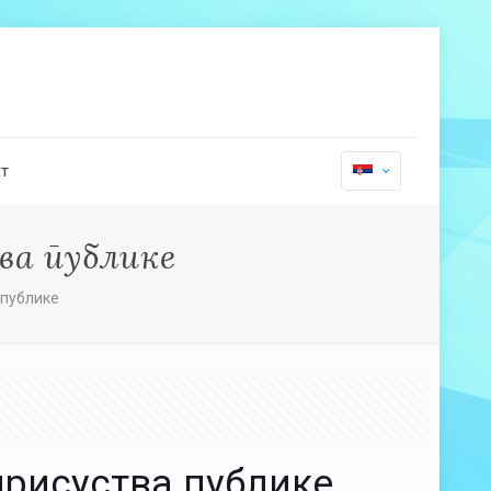
т
ва публике
 публике
рисуства публике