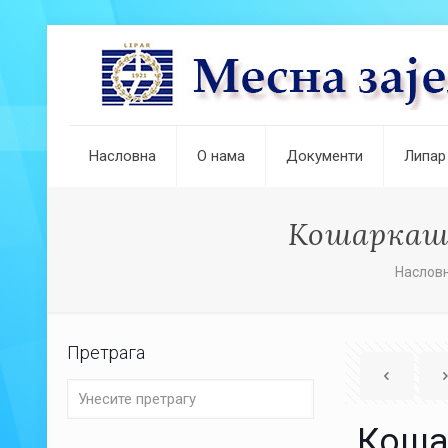
Насловна
О нама
Документи
Липар
Кошаркаши
Наслов
Претрага
Коша