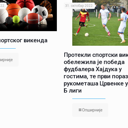
22.
31. октобар 2022.
портског викенда
Протекли спортски ви
ирније
обележила је победа
фудбалера Хајдука у
гостима, те први пора
рукометаша Црвенке у
Б лиги
Опширније