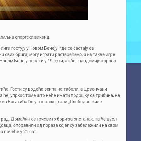
анимљив спортски викенд.
иги гостују у Новом Бечеју, где се састају са
 свих брига, могу играти растерећено, а из такве игре
Новом Бечеју почети у 19 сати, а због пандемије корона
ића. Гости су водећа екипа на табели, а Црвенчани
 ће, упркос томе што неће имати подршку са трибина, на
из Богатића ће у спортској хали „Слободан Чиле
град. Домаћин се грчевито бори за опстанак, па ће дуел
довца, опоравили од пораза којег су забележили на свом
 почеће у 21 сат.