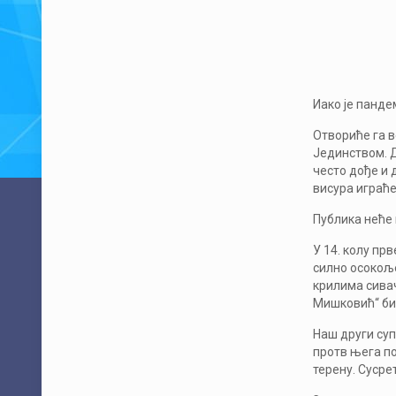
Иако је панде
Отвориће га ве
Јединством. Д
често дође и 
висура играће
Публика неће
У 14. колу пр
силно осокоље
крилима сивач
Мишковић“ бит
Наш други суп
протв њега по
терену. Сусре