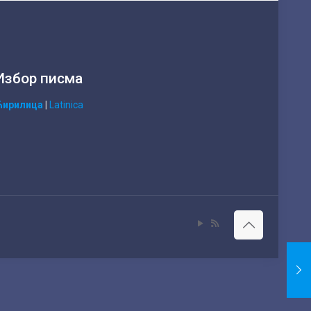
Избор писма
Ћирилица
|
Latinica