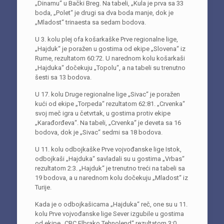
„Dinamu“ u Bački Breg. Na tabeli, „Kula je prva sa 33
boda, „Polet“ je drugi sa dva boda manje, dok je
„Mladost“ trinaesta sa sedam bodova.
U 3. kolu plej ofa košarkaške Prve regionalne lige,
„Hajduk“ je poražen u gostima od ekipe „Slovena“ iz
Rume, rezultatom 60:72. U narednom kolu košarkaši
„Hajduka“ dočekuju „Topolu“, a na tabeli su trenutno
šesti sa 13 bodova.
U 17. kolu Druge regionalne lige „Sivac“ je poražen
kući od ekipe „Torpeda“ rezultatom 62:81. „Crvenka“
svoj meč igra u četvrtak, u gostima protiv ekipe
„Karađorđeva“. Na tabeli, „Crvenka“ je deveta sa 16
bodova, dok je „Sivac“ sedmi sa 18 bodova.
U 11. kolu odbojkaške Prve vojvođanske lige Istok,
odbojkaši „Hajduka“ savladali su u gostima „Vrbas“
rezultatom 2:3. „Hajduk“ je trenutno treći na tabeli sa
19 bodova, a u narednom kolu dočekuju „Mladost“ iz
Turije.
Kada je o odbojkašicama „Hajduka“ reč, one su u 11.
kolu Prve vojvođanske lige Sever izgubile u gostima
od ekipe „CBC Elbrako Tehnolend“ rezultatom 3:0.