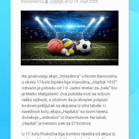
Published by
Urednik
at
13. mart 2023.
Na gostovanju ekipi „Omladinca“ u Novim Banovcima
u okviru 17.kola Srpske lige Vojvodina, „Hajduk 1912“
ostvario je pobedu od 1:0. Jedini strelac za „bele“ bio
je Marko Matijašević. Ova pobeda nosi sa sobom
veliku važnost, s obzirom da je uhvaćen potpuni
bodovni priključak sa ekipama iz vrha tabele. U
narednom kolu, ekipa „Hajduka“ na svom terenu
dočekuje „Jedinstvo“ iz Stare Pazove. Na tabeli,
„Hajduk“ je trenutno peti sa 27 bodova.
U 17. kolu Područne lige Sombor nijedna od ekipa iz