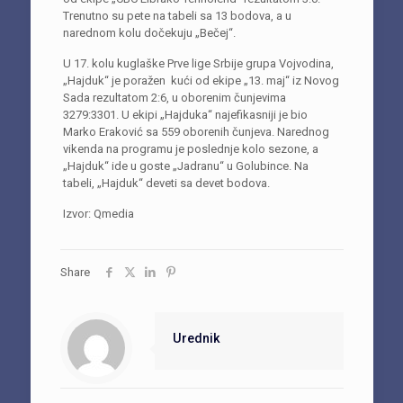
Trenutno su pete na tabeli sa 13 bodova, a u
narednom kolu dočekuju „Bečej“.
U 17. kolu kuglaške Prve lige Srbije grupa Vojvodina,
„Hajduk“ je poražen kući od ekipe „13. maj“ iz Novog
Sada rezultatom 2:6, u oborenim čunjevima
3279:3301. U ekipi „Hajduka“ najefikasniji je bio
Marko Eraković sa 559 oborenih čunjeva. Narednog
vikenda na programu je poslednje kolo sezone, a
„Hajduk“ ide u goste „Jadranu“ u Golubince. Na
tabeli, „Hajduk“ deveti sa devet bodova.
Izvor: Qmedia
Share
Urednik