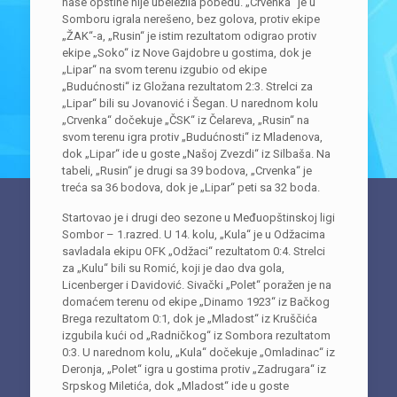
naše opštine nije ubeležila pobedu. „Crvenka“ je u
Somboru igrala nerešeno, bez golova, protiv ekipe
„ŽAK“-a, „Rusin“ je istim rezultatom odigrao protiv
ekipe „Soko“ iz Nove Gajdobre u gostima, dok je
„Lipar“ na svom terenu izgubio od ekipe
„Budućnosti“ iz Gložana rezultatom 2:3. Strelci za
„Lipar“ bili su Jovanović i Šegan. U narednom kolu
„Crvenka“ dočekuje „ČSK“ iz Čelareva, „Rusin“ na
svom terenu igra protiv „Budućnosti“ iz Mladenova,
dok „Lipar“ ide u goste „Našoj Zvezdi“ iz Silbaša. Na
tabeli, „Rusin“ je drugi sa 39 bodova, „Crvenka“ je
treća sa 36 bodova, dok je „Lipar“ peti sa 32 boda.
Startovao je i drugi deo sezone u Međuopštinskoj ligi
Sombor – 1.razred. U 14. kolu, „Kula“ je u Odžacima
savladala ekipu OFK „Odžaci“ rezultatom 0:4. Strelci
za „Kulu“ bili su Romić, koji je dao dva gola,
Licenberger i Davidović. Sivački „Polet“ poražen je na
domaćem terenu od ekipe „Dinamo 1923“ iz Bačkog
Brega rezultatom 0:1, dok je „Mladost“ iz Kruščića
izgubila kući od „Radničkog“ iz Sombora rezultatom
0:3. U narednom kolu, „Kula“ dočekuje „Omladinac“ iz
Deronja, „Polet“ igra u gostima protiv „Zadrugara“ iz
Srpskog Miletića, dok „Mladost“ ide u goste