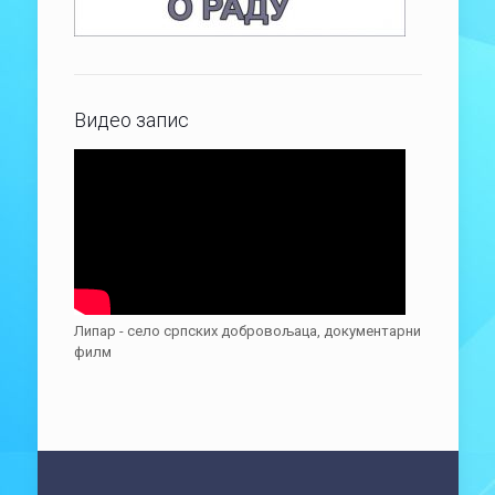
Видео запис
Липар - село српских добровољаца, документарни
филм