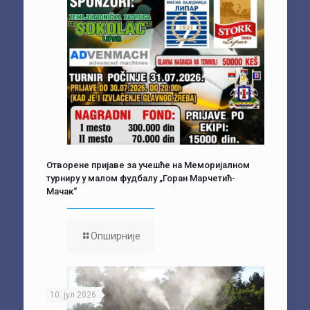
Отворене пријаве за учешће на Меморијалном
турниру у малом фудбалу „Горан Марчетић-
Мачак“
Опширније
10. јул 2026.