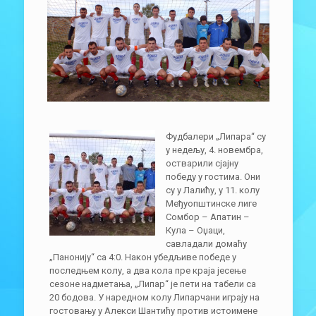
Фудбалери „Липара“ су
у недељу, 4. новембра,
остварили сјајну
победу у гостима. Они
су у Лалићу, у 11. колу
Међуопштинске лиге
Сомбор – Апатин –
Кула – Оџаци,
савладали домаћу
„Панонију“ са 4:0. Након убедљиве победе у
последњем колу, а два кола пре краја јесење
сезоне надметања, „Липар“ је пети на табели са
20 бодова. У наредном колу Липарчани играју на
гостовању у Алекси Шантићу против истоимене