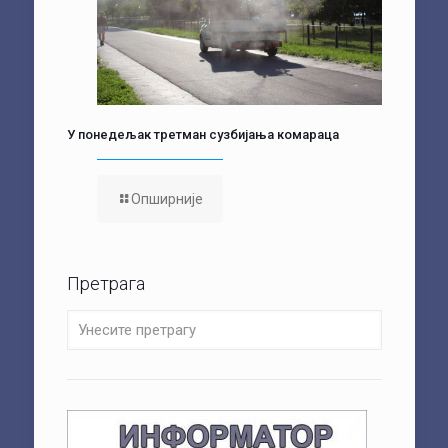
У понедељак третман сузбијања комараца
Опширније
Претрага