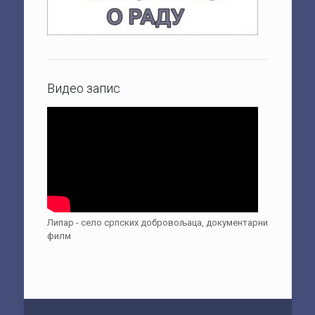
Видео запис
Липар - село српских добровољаца, документарни
филм