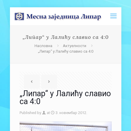
„Липар“ у Лалићу славио са 4:0
Насловна
Актуелности
„Липар“ у Лалићу славио са 4:0
„Липар“ у Лалићу славио
са 4:0
Published by
at
3. новембар 2012.