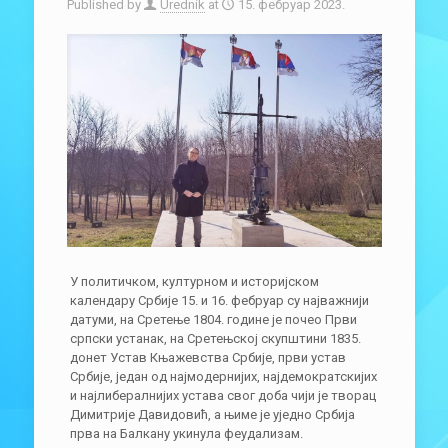
Published by
Urednik
at
15. фебруар 2023.
У политичком, културном и историјском
календару Србије 15. и 16. фебруар су најважнији
датуми, на Сретење 1804. године је почео Први
српски устанак, на Сретењској скупштини 1835.
донет Устав Књажевства Србије, први устав
Србије, један од најмодернијих, најдемократскијих
и најлибералнијих устава свог доба чији је творац
Димитрије Давидовић, а њиме је уједно Србија
прва на Балкану укинула феудализам.