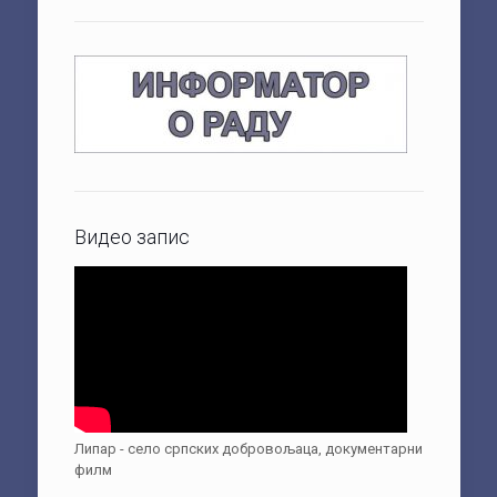
Видео запис
Липар - село српских добровољаца, документарни
филм