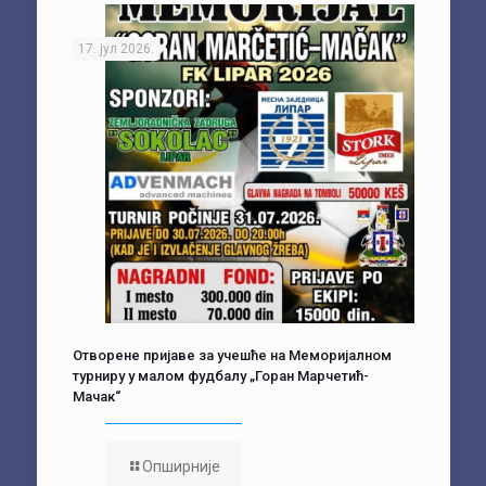
17. јул 2026.
Отворене пријаве за учешће на Меморијалном
турниру у малом фудбалу „Горан Марчетић-
Мачак“
Опширније