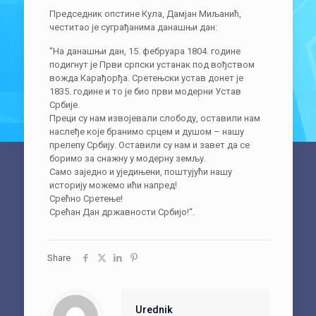
Председник опстине Кула, Дамјан Миљанић,
честитао је суграђанима данашњи дан:
“На данашњи дан, 15. фебруара 1804. године
подигнут је Први српски устанак под вођством
вожда Карађорђа. Сретењски устав донет је
1835. године и то је био први модерни Устав
Србије.
Преци су нам извојевали слободу, оставили нам
наслеђе које бранимо срцем и душом – нашу
прелепу Србију. Оставили су нам и завет да се
боримо за снажну у модерну земљу.
Само заједно и уједињени, поштујући нашу
историју можемо ићи напред!
Срећно Сретење!
Срећан Дан државности Србијо!“.
Share
Urednik