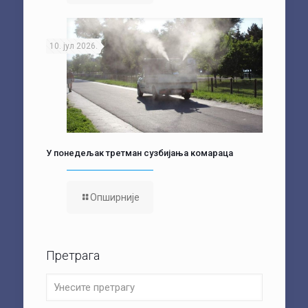
10. јул 2026.
У понедељак третман сузбијања комараца
Опширније
Претрага