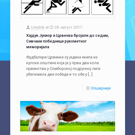
Urednik
at
28. август 2017.
Хајдук Јуниор и Црвенка бројали до седам,
Сивчани победници рукометног
меморијала
Фудбалери Црвенке су једина екипа из
кулске општине која је у прва два кола
првенства у Сомборској подручној лиги
убележила две победе и то обе у
[…]
Опширније