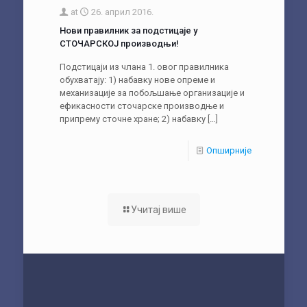
at
26. април 2016.
Нови правилник за подстицаје у
СТОЧАРСКОЈ производњи!
Подстицаји из члана 1. овог правилника
обухватају: 1) нaбaвку нове oпрeмe и
механизације зa побољшање организације и
ефикасности сточарске производње и
припрему сточне хране; 2) набавку
[…]
Опширније
Учитај више