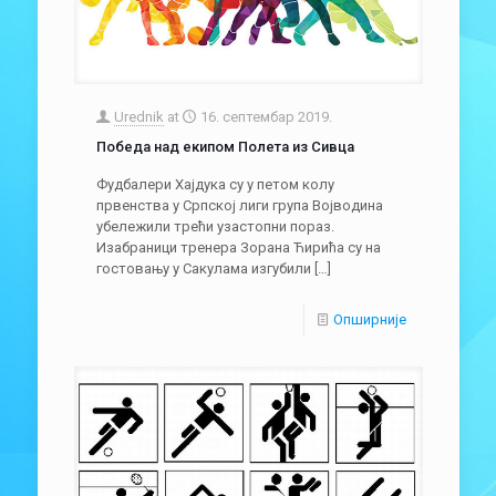
Urednik
at
16. септембар 2019.
Победа над екипом Полета из Сивца
Фудбалери Хајдука су у петом колу
првенства у Српској лиги група Војводина
убележили трећи узастопни пораз.
Изабраници тренера Зорана Ћирића су на
гостовању у Сакулама изгубили
[…]
Опширније