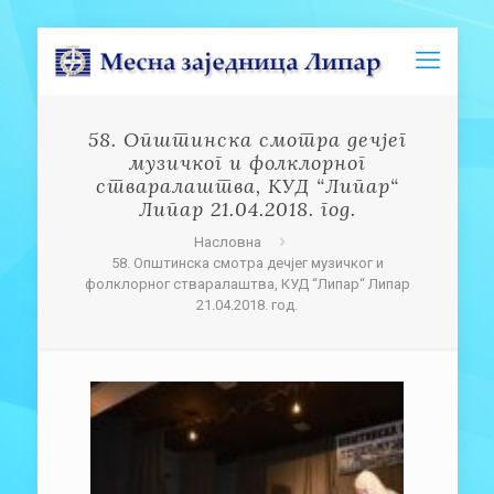
58. Општинска смотра дечјег
музичког и фолклорног
стваралаштва, КУД “Липар“
Липар 21.04.2018. год.
Насловна
58. Општинска смотра дечјег музичког и
фолклорног стваралаштва, КУД “Липар“ Липар
21.04.2018. год.