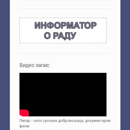
Видео запис
Липар - село српских добровољаца, документарни
филм