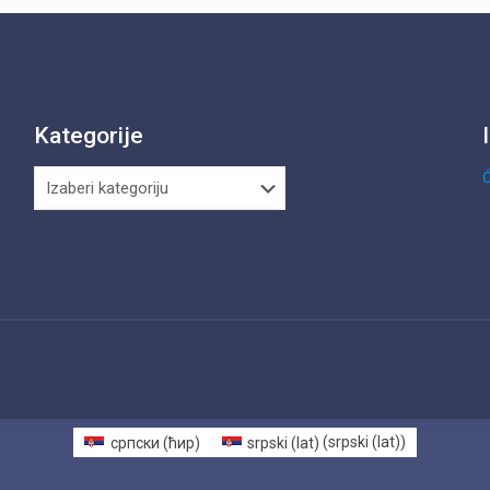
Kategorije
Kategorije
Ć
српски (ћир)
srpski (lat)
(
srpski (lat)
)