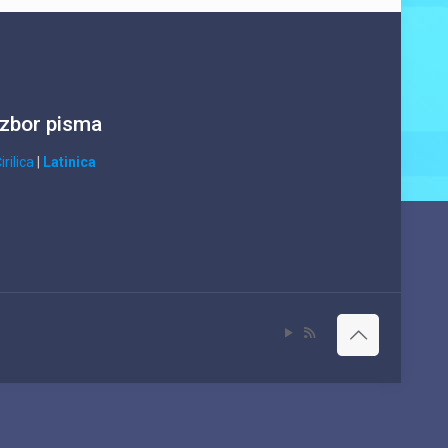
Izbor pisma
irilica
|
Latinica