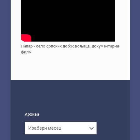
Липар - село српских добровољаца, документарни
филм
Архива
Архива